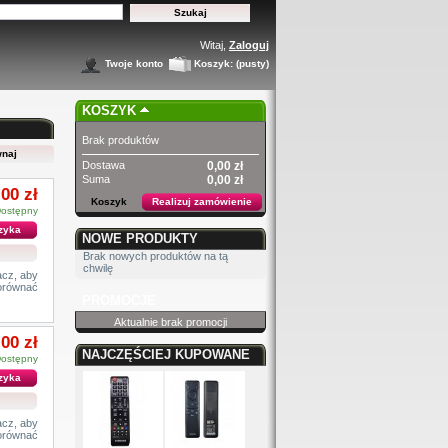
Witaj,
Zaloguj
Twoje konto
Koszyk:
(pusty)
KOSZYK
Brak produktów
Dostawa
0,00 zł
Suma
0,00 zł
,00 zł
Koszyk
Realizuj zamówienie
ostępny
zyka
NOWE PRODUKTY
Brak nowych produktów na tą
chwilę
cz, aby
orównać
PROMOCJE
Aktualnie brak promocji
,00 zł
NAJCZĘŚCIEJ KUPOWANE
ostępny
zyka
cz, aby
orównać