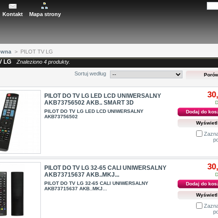
Kontakt
Mapa strony
ówna
>
PILOT TV LG
V LG
Znaleziono 4 produkty.
Sortuj według
30
PILOT DO TV LG LED LCD UNIWERSALNY
AKB73756502 AKB.. SMART 3D
D
PILOT DO TV LG LED LCD UNIWERSALNY
Dodaj do kos
AKB73756502
Wyświetl
Zazna
p
30
PILOT DO TV LG 32-65 CALI UNIWERSALNY
AKB73715637 AKB..MKJ...
D
PILOT DO TV LG 32-65 CALI UNIWERSALNY
Dodaj do kos
AKB73715637 AKB..MKJ...
Wyświetl
Zazna
p