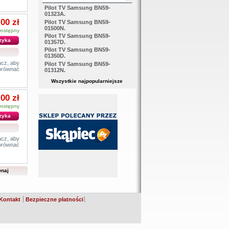
Pilot TV Samsung BN59-
01323A.
,00 zł
Pilot TV Samsung BN59-
01500N.
ostępny
Pilot TV Samsung BN59-
zyka
01357D.
Pilot TV Samsung BN59-
01350D.
cz, aby
Pilot TV Samsung BN59-
orównać
01312N.
Wszystkie najpopularniejsze
,00 zł
ostępny
zyka
cz, aby
orównać
Kontakt
Bezpieczne płatności