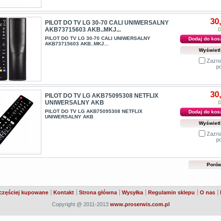
30
PILOT DO TV LG 30-70 CALI UNIWERSALNY
AKB73715603 AKB..MKJ...
D
PILOT DO TV LG 30-70 CALI UNIWERSALNY
Dodaj do kos
AKB73715603 AKB..MKJ...
Wyświetl
Zazna
p
30
PILOT DO TV LG AKB75095308 NETFLIX
UNIWERSALNY AKB
D
PILOT DO TV LG AKB75095308 NETFLIX
Dodaj do kos
UNIWERSALNY AKB
Wyświetl
Zazna
p
częściej kupowane
Kontakt
Strona główna
Wysyłka
Regulamin sklepu
O nas
Copyright @ 2011-2013
www.proserwis.com.pl