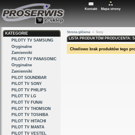
Kontakt
Mapa strony
Strona główna
>
Sony
KATEGORIE
LISTA PRODUKTÓW PRODUCENTA: 
PILOTY TV SAMSUNG
Oryginalne
Chwilowo brak produktów tego pr
Zamienniki
PILOTY TV PANASONIC
Oryginalne
Zamienniki
PILOT SOUNDBAR
PILOT TV SONY
PILOT TV PHILIPS
PILOT TV LG
PILOT TV FUNAI
PILOT TV THOMSON
PILOT TV TOSHIBA
PILOT TV HITACHI
PILOT TV MANTA
PILOT TV VESTEL